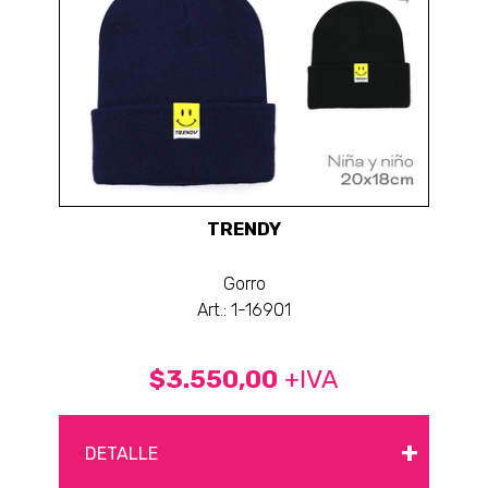
TRENDY
Gorro
Art.: 1-16901
$3.550,00
+IVA
+
DETALLE