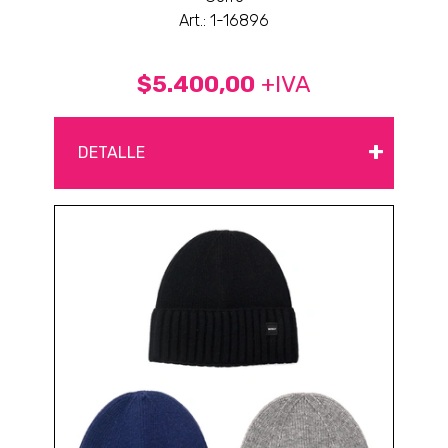
Art.: 1-16896
$5.400,00
+IVA
+
DETALLE