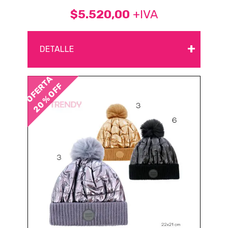
$5.520,00
+IVA
+
DETALLE
OFERTA
20 % OFF