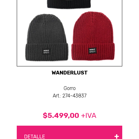
WANDERLUST
Gorro
Art.: 274-43837
$5.499,00
+IVA
+
DETALLE