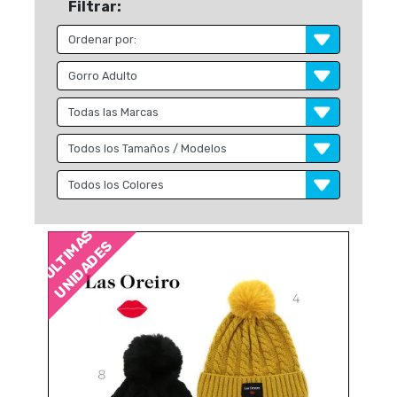
Filtrar:
ÚLTIMAS
UNIDADES