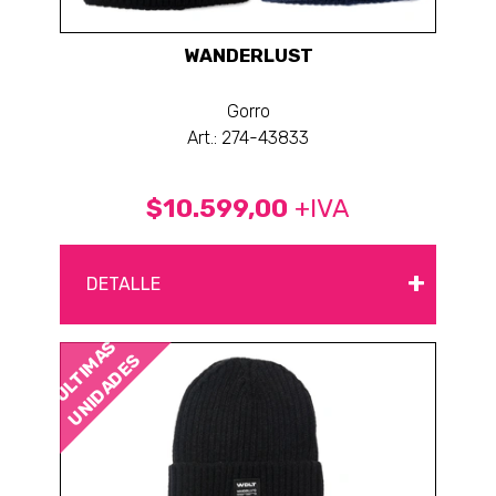
WANDERLUST
Gorro
Art.: 274-43833
$10.599,00
+IVA
+
DETALLE
ÚLTIMAS
UNIDADES