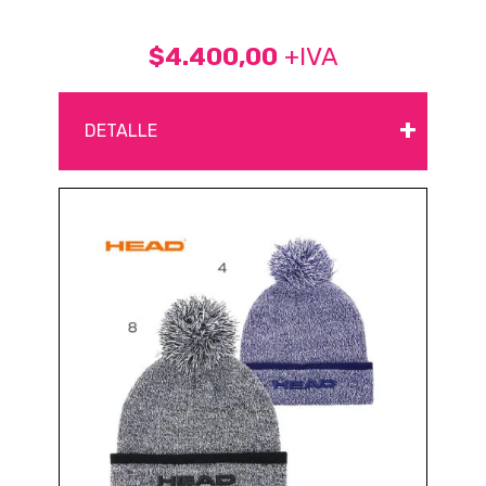
$4.400,00
+IVA
+
DETALLE