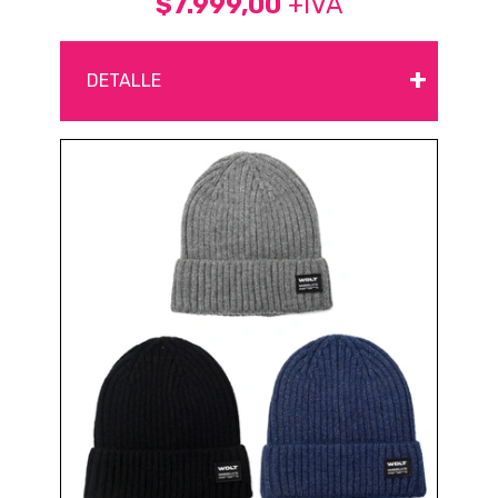
$7.999,00
+IVA
+
DETALLE