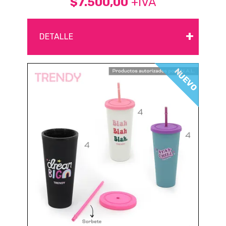
$7.500,00
+IVA
+
DETALLE
NUEVO