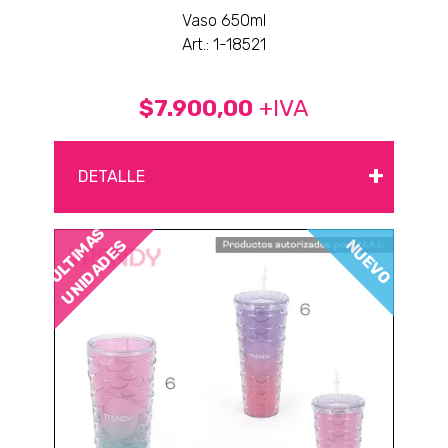
Vaso 650ml
Art.: 1-18521
$7.900,00
+IVA
+
DETALLE
ÚLTIMAS
NUEVO
UNIDADES