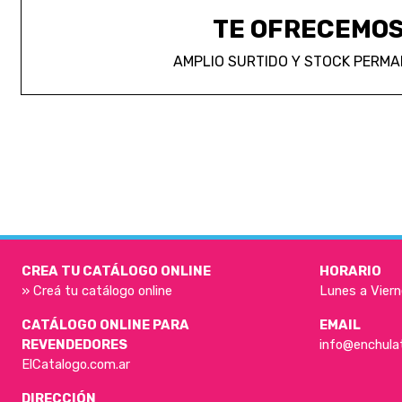
TE OFRECEMO
AMPLIO SURTIDO Y STOCK PERM
CREA TU CATÁLOGO ONLINE
HORARIO
» Creá tu catálogo online
Lunes a Viern
CATÁLOGO ONLINE PARA
EMAIL
REVENDEDORES
info@enchula
ElCatalogo.com.ar
DIRECCIÓN