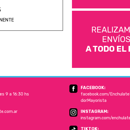
S
ANENTE
REALIZA
ENVÍO
A TODO EL 
FACEBOOK:
es 9 a 16:30 hs
facebook.com/EnchulateD
dorMayorista
te.com.ar
INSTAGRAM:
instagram.com/enchulat
TIKTOK: