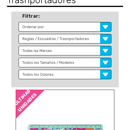
Trasnportadores
Filtrar:
ÚLTIMAS
UNIDADES