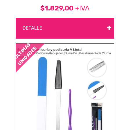
$1.829,00
+IVA
+
DETALLE
ÚLTIMAS
UNIDADES