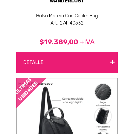
WANDERLUST
Bolso Matero Con Cooler Bag
Art.: 274-40532
$19.389,00
+IVA
+
DETALLE
ÚLTIMAS
UNIDADES