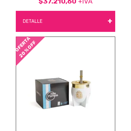
$37.210,60
+IVA
+
DETALLE
OFERTA
20 % OFF