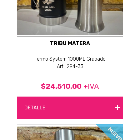
TRIBU MATERA
Termo System 1000ML Grabado
Art.: 294-33
$24.510,00
+IVA
+
DETALLE
NUEVO