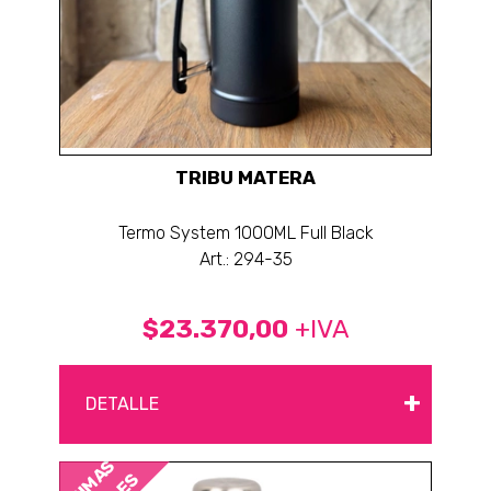
TRIBU MATERA
Termo System 1000ML Full Black
Art.: 294-35
$23.370,00
+IVA
+
DETALLE
ÚLTIMAS