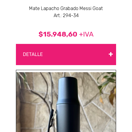
Mate Lapacho Grabado Messi Goat
Art.: 294-34
$15.948,60
+IVA
+
DETALLE