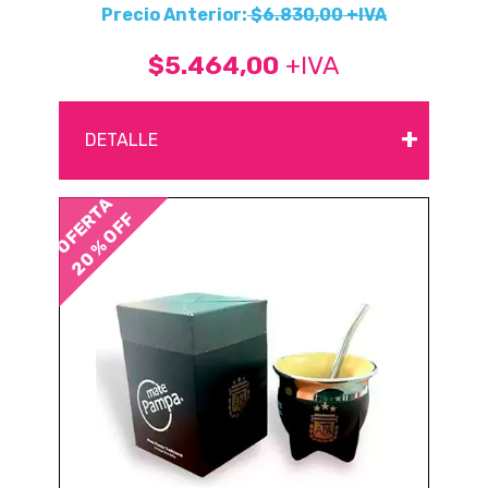
Precio Anterior:
$6.830,00 +IVA
$5.464,00
+IVA
+
DETALLE
OFERTA
20 % OFF