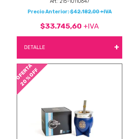
Art.: 215-10110647
Precio Anterior:
$42.182,00 +IVA
$33.745,60
+IVA
+
DETALLE
OFERTA
20 % OFF