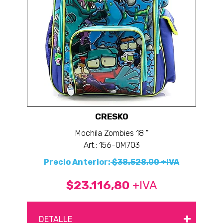
CRESKO
Mochila Zombies 18 "
Art.: 156-OM703
Precio Anterior:
$38.528,00 +IVA
$23.116,80
+IVA
+
DETALLE