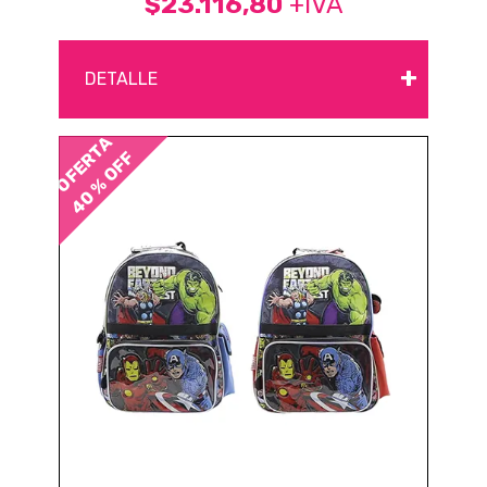
$23.116,80
+IVA
+
DETALLE
OFERTA
40 % OFF