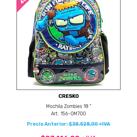
CRESKO
Mochila Zombies 18 "
Art.: 156-OM700
Precio Anterior:
$38.528,00 +IVA