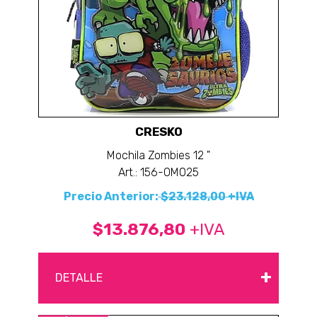
CRESKO
Mochila Zombies 12 "
Art.: 156-OM025
Precio Anterior:
$23.128,00 +IVA
$13.876,80
+IVA
+
DETALLE