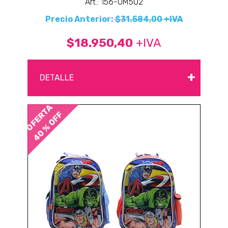
Art.: 156-OM502
Precio Anterior:
$31.584,00 +IVA
$18.950,40
+IVA
+
DETALLE
OFERTA
40 % OFF