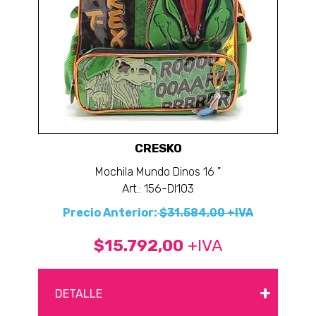
CRESKO
Mochila Mundo Dinos 16 "
Art.: 156-DI103
Precio Anterior:
$31.584,00 +IVA
$15.792,00
+IVA
+
DETALLE