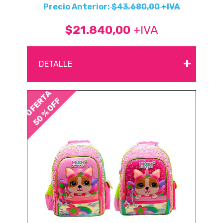
Precio Anterior:
$43.680,00 +IVA
$21.840,00
+IVA
+
DETALLE
OFERTA
50 % OFF