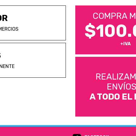
COMPRA M
OR
$100.
MERCIOS
+IVA
S
ANENTE
REALIZA
ENVÍO
A TODO EL 