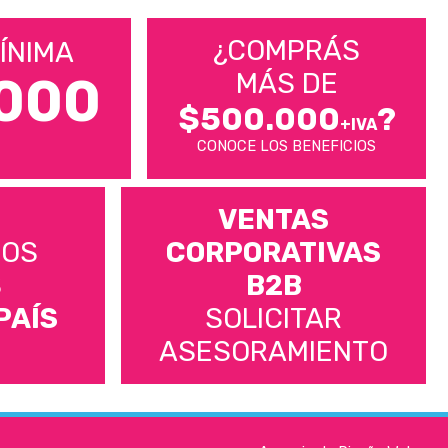
¿COMPRÁS
ÍNIMA
MÁS DE
000
$500.000
?
+IVA
CONOCE LOS BENEFICIOS
VENTAS
MOS
CORPORATIVAS
S
B2B
PAÍS
SOLICITAR
ASESORAMIENTO