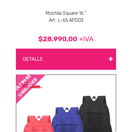
Mochila Square 16 "
Art.: L-65.AP003
$28.990,00
+IVA
+
DETALLE
ÚLTIMAS
UNIDADES