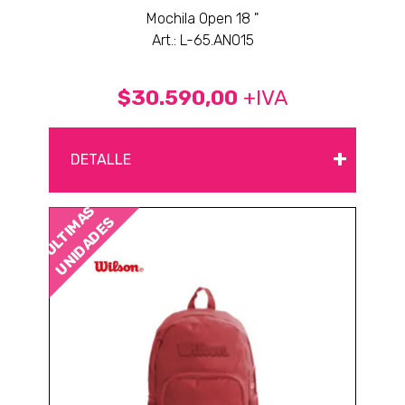
Mochila Open 18 "
Art.: L-65.AN015
$30.590,00
+IVA
+
DETALLE
ÚLTIMAS
UNIDADES