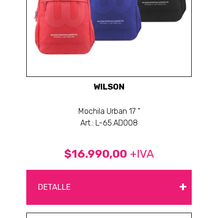
WILSON
Mochila Urban 17 "
Art.: L-65.AD008
$16.990,00
+IVA
+
DETALLE