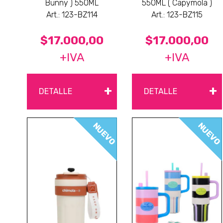
Bunny ) 550ML
550ML ( Capymola )
Art.: 123-BZ114
Art.: 123-BZ115
$17.000,00
$17.000,00
+IVA
+IVA
+
+
DETALLE
DETALLE
NUEVO
NUEVO