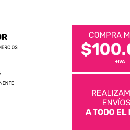
COMPRA M
OR
$100.
MERCIOS
+IVA
S
ANENTE
REALIZA
ENVÍO
A TODO EL 