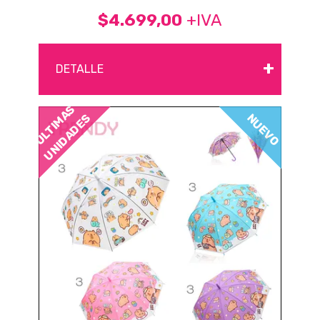
$4.699,00
+IVA
+
DETALLE
ÚLTIMAS
NUEVO
UNIDADES