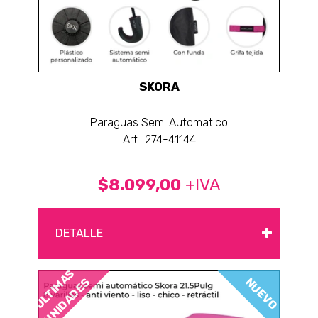
SKORA
Paraguas Semi Automatico
Art.: 274-41144
$8.099,00
+IVA
+
DETALLE
ÚLTIMAS
NUEVO
UNIDADES