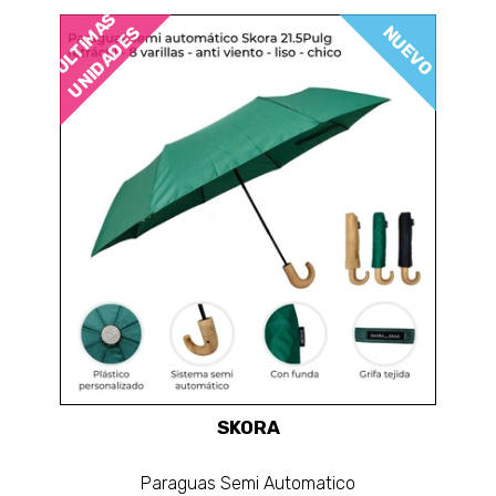
ÚLTIMAS
NUEVO
UNIDADES
SKORA
Paraguas Semi Automatico