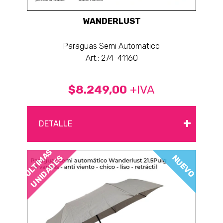
WANDERLUST
Paraguas Semi Automatico
Art.: 274-41160
$8.249,00
+IVA
+
DETALLE
ÚLTIMAS
NUEVO
UNIDADES