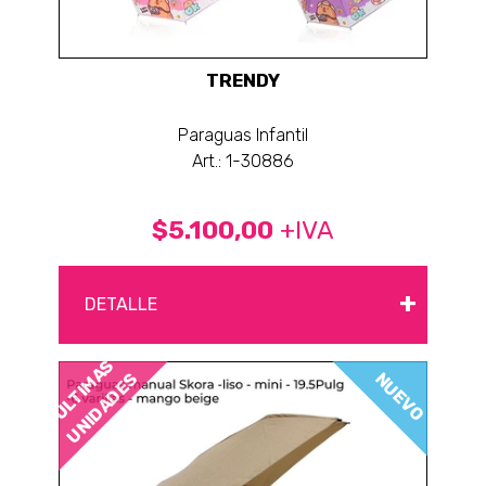
TRENDY
Paraguas Infantil
Art.: 1-30886
$5.100,00
+IVA
+
DETALLE
ÚLTIMAS
NUEVO
UNIDADES