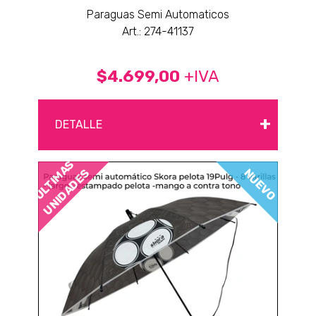
Paraguas Semi Automaticos
Art.: 274-41137
$4.699,00
+IVA
+
DETALLE
ÚLTIMAS
NUEVO
UNIDADES