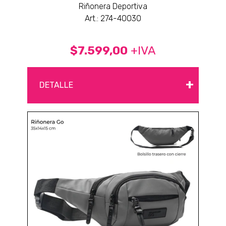
Riñonera Deportiva
Art.: 274-40030
$7.599,00
+IVA
+
DETALLE