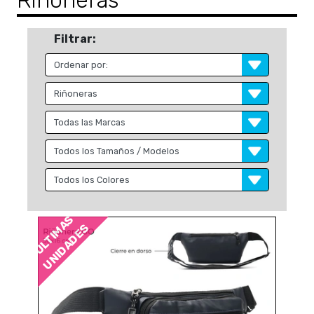
Riñoneras
Filtrar:
ÚLTIMAS
UNIDADES