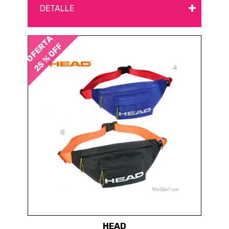
+
DETALLE
OFERTA
25 % OFF
HEAD