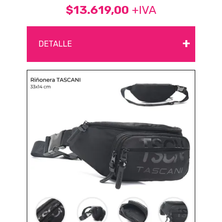
$13.619,00
+IVA
+
DETALLE