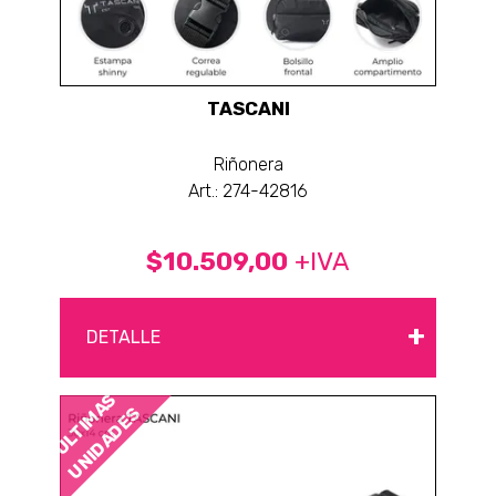
TASCANI
Riñonera
Art.: 274-42816
$10.509,00
+IVA
+
DETALLE
ÚLTIMAS
UNIDADES