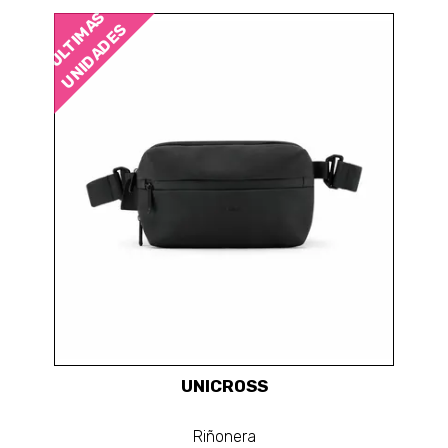
ÚLTIMAS
UNIDADES
UNICROSS
Riñonera