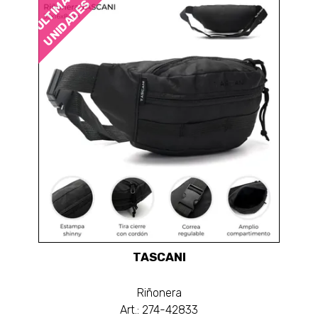
ÚLTIMAS
UNIDADES
TASCANI
Riñonera
Art.: 274-42833